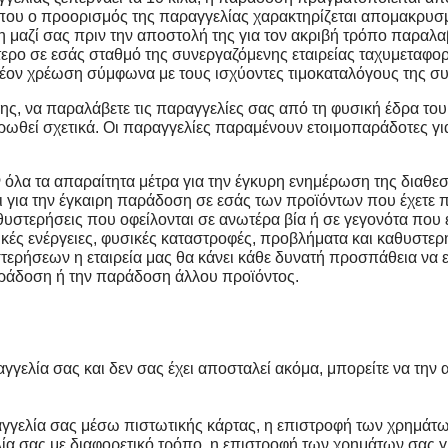
 που ο προορισμός της παραγγελίας χαρακτηρίζεται απομακρυσ
 μαζί σας πριν την αποστολή της για τον ακριβή τρόπο παραλαβ
ερο σε εσάς σταθμό της συνεργαζόμενης εταιρείας ταχυμεταφο
ον χρέωση σύμφωνα με τους ισχύοντες τιμοκαταλόγους της συν
σης, να παραλάβετε τις παραγγελίες σας από τη φυσική έδρα
μερωθεί σχετικά. Οι παραγγελίες παραμένουν ετοιμοπαράδοτες γ
ν όλα τα απαραίτητα μέτρα για την έγκυρη ενημέρωση της διαθ
ι για την έγκαιρη παράδοση σε εσάς των προϊόντων που έχετε 
υστερήσεις που οφείλονται σε ανωτέρα βία ή σε γεγονότα που ε
ικές ενέργειες, φυσικές καταστροφές, προβλήματα και καθυστε
τερήσεων η εταιρεία μας θα κάνει κάθε δυνατή προσπάθεια να ε
παράδοση ή την παράδοση άλλου προϊόντος.
γγελία σας και δεν σας έχει αποσταλεί ακόμα, μπορείτε να την
γγελία σας μέσω πιστωτικής κάρτας, η επιστροφή των χρημάτω
ία σας με διαφορετικό τρόπο, η επιστροφή των χρημάτων σας γ