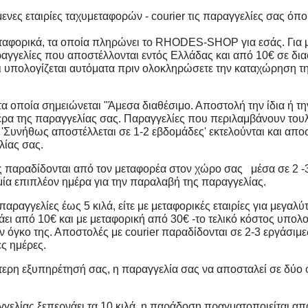
 εταιρίες ταχυμεταφορών - courier τις παραγγελίες σας όπου
ταφορικά, τα οποία πληρώνει το RHODES-SHOP για εσάς. Για μ
ραγγελίες που αποστέλλονται εντός Ελλάδας και από 10€ σε δι
ι
υπολογίζεται
αυτόματα πριν ολοκληρώσετε την καταχώρηση της 
 οποία σημειώνεται "Άμεσα διαθέσιμο. Αποστολή την ίδια ή την
μέρα της παραγγελίας σας. Παραγγελίες που περιλαμβάνουν του
 'Συνήθως αποστέλλεται σε 1-2 εβδομάδες' εκτελούνται και αποσ
λίας σας.
ς παραδίδονται από τον μεταφορέα στον χώρο σας μέσα σε 2 -3
μία επιπλέον ημέρα για την παραλαβή της παραγγελίας.
παραγγελίες έως 5 κιλά, είτε με μεταφορικές εταιρίες για μεγαλ
ινάει από 10€ και με μεταφορική από 30€ -το τελικό κόστος υπο
ον όγκο της. Αποστολές με courier παραδίδονται σε 2-3 εργάσιμ
ς ημέρες.
λύτερη εξυπηρέτησή σας, η παραγγελία σας να αποσταλεί σε δύο 
γελίας ξεπερνάει τα 10 κιλά, η παράδοση πραγματοποιείται από 