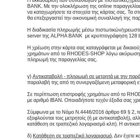
Η εκκαθάριση των συναλλαγών με πιστωτικές/χρε
BANK
. Με την ολοκλήρωση της online παραγγελία
να καταχωρήσετε τα στοιχεία της κάρτας σας. Τα σ
θα επεξεργαστεί την οικονομική συναλλαγή της πα
Η διαδικασία πληρωμής μέσω πιστωτικών/χρεωστικ
server της
ALPHA
BANK
με κρυπτογράφηση 128 bit
Η χρέωση στην κάρτα σας καταγράφεται με δικαιού
χρημάτων από το RHODES-SHOP λόγω ακύρωσης ή ε
πληρωμή της παραγγελίας σας.
γ)
Αντικαταβολή - πληρωμή σε μετρητά με την παρ
παραλαβή της από τη συνεργαζόμενη μεταφορική ε
Σε περίπτωση επιστροφής χρημάτων από το RHO
με αριθμό IBAN. Οποιαδήποτε τυχόν έξοδα σας χρε
Σύμφωνα με το Νόμο Ν.4446/2016 άρθρο 69 § 2, τα 
εξοφλούνται τοις μετρητοίς (ή με αντικαταβολή), 
κατάθεση σε τραπεζικό λογαριασμό κλπ). Η αντικα
δ)
Κατάθεση σε τραπεζικό λογαριασμό
. Δεν έχετε