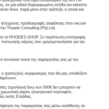
ο ηλεκτρονικό σύστημα συναλλαγών της Α
LPHA
 σε μία ειδικά διαμορφωμένη σελίδα και καλείστε
νέναν άλλο, παρά μόνο στην τράπεζα, η οποία και
ο σύγχρονες προδιαγραφές ασφάλειας στον secure
την Thawte Consulting (Pty) Ltd.
ουργεί το RHODES-SHOP. Σε περίπτωση επιστροφής
πιστωτικής κάρτας που χρησιμοποιήσατε για την
 το συνολικό ποσό της παραγγελίας σας με την
ι
o
τραπεζικός λογαριασμός που θα μας υποδείξετε
ιβαρύνουν.
ατίες (τιμολόγια) άνω των 500€ δεν μπορούν να
/ χρεωστική κάρτα, ηλεκτρονικό πορτοφόλι,
ίες εκτός Ελλάδας.
ξόφληση της παραγγελίας σας μέσω κατάθεσης σε