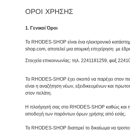
ΟΡΟΙ ΧΡΗΣΗΣ
1. Γενικοί Όροι
ν
Το RHODES-SHOP είναι
έ
α
ηλεκτρονικό κατάστη
shop
.
com,
αποτελεί μια ατομική επιχείρηση
με έδρ
Στοιχεία επικοινωνίας: τηλ. 2241181259, φαξ 2241
Το RHODES-SHOP έχει σκοπό να παρέχει στον πελάτ
είναι η αναζήτηση νέων, εξειδικευμένων και πρω
στον πελάτη.
Η πλοήγησή σας στο RHODES-SHOP καθώς και η πρ
αποδοχή των παρόντων όρων χρήσης από εσάς.
To RHODES-SHOP διατηρεί το δικαίωμα να τροποπο