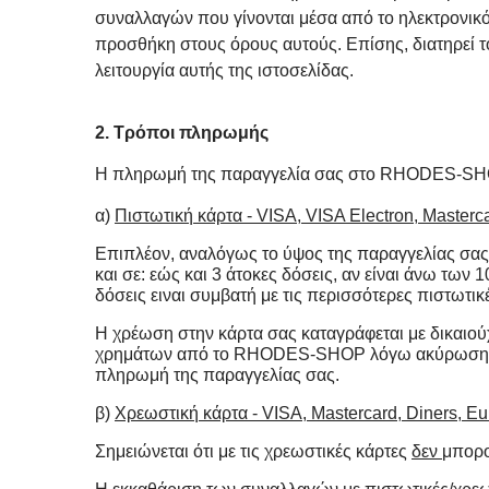
συναλλαγών που γίνονται μέσα από το ηλεκτρονικό
προσθήκη στους όρους αυτούς. Επίσης, διατηρεί τ
λειτουργία αυτής της ιστοσελίδας.
2. Τρόποι πληρωμής
Η πληρωμή της παραγγελία σας στο RHODES-SHOP
α)
Πιστωτική κάρτα - VISA, VISA Electron, Masterca
Επιπλέον, αναλόγως το ύψος της παραγγελίας σας,
και σε: εώς και 3 άτοκες δόσεις, αν είναι άνω των 
δόσεις ειναι συμβατή με τις περισσότερες πιστωτικέ
Η χρέωση στην κάρτα σας καταγράφεται με δικαιού
χρημάτων από το RHODES-SHOP λόγω ακύρωσης ή ε
πληρωμή της παραγγελίας σας.
β
)
Χρεωστική
κάρτα
- VISA, Mastercard, Diners, Eu
Σημειώνεται ότι με τις χρεωστικές κάρτες
δεν
μπορο