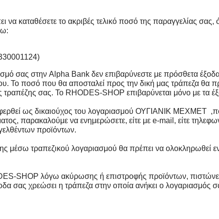
πει να καταθέσετε το ακριβές τελικό ποσό της παραγγελίας σας
τω:
30001124)
ασμό σας στην
Alpha Bank
δεν επιβαρύνεστε με πρόσθετα έξοδα
υ. Το ποσό που θα αποσταλεί προς την δική μας τράπεζα θα πρέ
ς τραπέζης σας. Το RHODES-SHOP επιβαρύνεται μόνο με τα έξ
φερθεί ως δικαιούχος του λογαριασμού
ΟΥΓΙΑΝΙΚ ΜΕΧΜΕΤ ,
π
τος, παρακαλούμε να ενημερώσετε, είτε με e-mail, είτε τηλ
γελθέντων προϊόντων.
σης μέσω τραπεζικού λογαριασμού θα πρέπει να ολοκληρωθεί εν
ES-SHOP λόγω ακύρωσης ή επιστροφής προϊόντων, πιστώνετα
οδα σας χρεώσει η τράπεζα στην οποία ανήκει ο λογαριασμός 