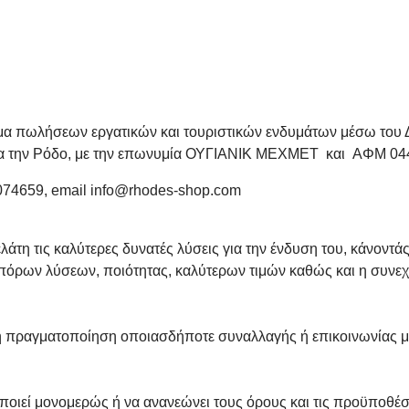
μα πωλήσεων εργατικών και τουριστικών ενδυμάτων μέσω του Δ
α την Ρόδο, με την επωνυμία
ΟΥΓΙΑΝΙΚ ΜΕΧΜΕΤ και
ΑΦΜ 044
074659, email info@
rhodes
-
shop
.
com
η τις καλύτερες δυνατές λύσεις για την ένδυση του, κάνοντάς
τοπόρων λύσεων, ποιότητας, καλύτερων τιμών καθώς και η συν
αγματοποίηση οποιασδήποτε συναλλαγής ή επικοινωνίας με τ
ιεί μονομερώς ή να ανανεώνει τους όρους και τις προϋποθέσε