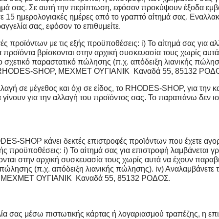
τημά σας. Σε αυτή την περίπτωση, εφόσον προκύψουν έξοδα εμβ
ε 15 ημερολογιακές ημέρες από το γραπτό αίτημά σας. Εναλλα
αγγελία σας, εφόσον το επιθυμείτε.
 προϊόντων με τις εξής προϋποθέσεις: i) Το αίτημά σας για 
 προϊόντα βρίσκονται στην αρχική συσκευασία τους χωρίς αυτά
το σχετικό παραστατικό πώλησης (π.χ. απόδειξη λιανικής πώληση
RHODES-SHOP,
ΜΕΧΜΕΤ ΟΥΓΙΑΝΙΚ
Καναδά 55, 85132 ΡΟΔ
λλαγή σε μέγεθος και όχι σε είδος, το RHODES-SHOP, για την κ
α γίνουν για την αλλαγή του προϊόντος σας. Το παραπάνω δεν 
DES-SHOP κάνει δεκτές επιστροφές προϊόντων που έχετε αγορά
εξής προϋποθέσεις: i) Το αίτημά σας για επιστροφή λαμβάνεται
νται στην αρχική συσκευασία τους χωρίς αυτά να έχουν παραβιασ
πώλησης (π.χ. απόδειξη λιανικής πώλησης). iv) Αναλαμβάνετε 
,
ΜΕΧΜΕΤ ΟΥΓΙΑΝΙΚ
Καναδά 55, 85132 ΡΟΔΟΣ.
λία σας μέσω πιστωτικής κάρτας ή λογαριασμού τραπέζης, η επ