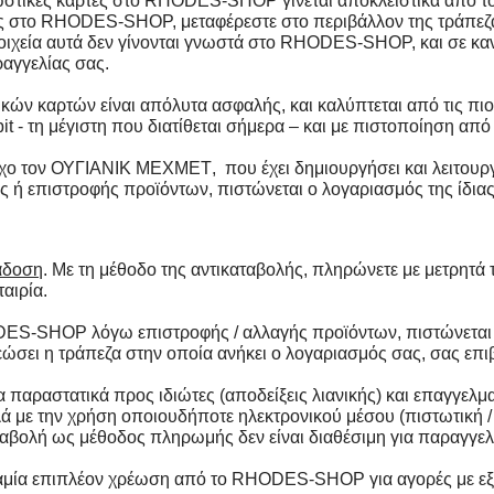
ωστικές κάρτες στο RHODES-SHOP γίνεται αποκλειστικά από τ
ς στο RHODES-SHOP, μεταφέρεστε στο περιβάλλον της τράπεζας,
τοιχεία αυτά δεν γίνονται γνωστά στο RHODES-SHOP, και σε κα
ραγγελίας σας.
ών καρτών είναι απόλυτα ασφαλής, και καλύπτεται από τις πι
 - τη μέγιστη που διατίθεται σήμερα – και με πιστοποίηση από 
χο τον
ΟΥΓΙΑΝΙΚ ΜΕΧΜΕΤ
, που έχει δημιουργήσει και λειτ
πιστροφής προϊόντων, πιστώνεται ο λογαριασμός της ίδιας 
άδοση
. Με τη μέθοδο της αντικαταβολής, πληρώνετε με μετρητά
ταιρία.
DES-SHOP λόγω επιστροφής / αλλαγής προϊόντων, πιστώνετα
ώσει η τράπεζα στην οποία ανήκει ο λογαριασμός σας, σας επ
παραστατικά προς ιδιώτες (αποδείξεις λιανικής) και επαγγελμ
αλλά με την χρήση οποιουδήποτε ηλεκτρονικού μέσου (πιστωτική 
ταβολή ως μέθοδος πληρωμής δεν είναι διαθέσιμη για παραγγελ
 καμία επιπλέον χρέωση από το RHODES-SHOP για αγορές με ε