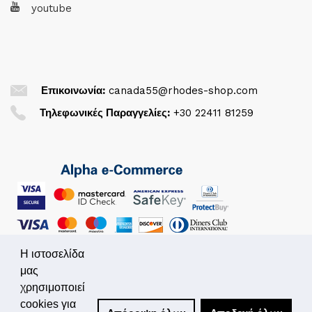
youtube
Επικοινωνία:
canada55@rhodes-shop.com
Τηλεφωνικές Παραγγελίες:
+30 22411 81259
Η ιστοσελίδα
μας
χρησιμοποιεί
© 2026. All Rights Reserved
cookies για