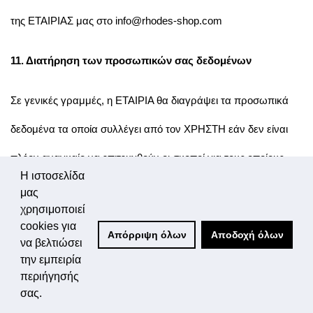
της ΕΤΑΙΡΙΑΣ μας στο info@rhodes-shop.com
11. Διατήρηση των προσωπικών σας δεδομένων
Σε γενικές γραμμές, η ΕΤΑΙΡΙΑ θα διαγράψει τα προσωπικά
δεδομένα τα οποία συλλέγει από τον ΧΡΗΣΤΗ εάν δεν είναι
πλέον αναγκαίο να επιτευχθούν οι σκοποί για τους οποίους
Η ιστοσελίδα
συλλέχθηκαν αρχικώς. Ωστόσο, ενδέχεται να της ζητηθεί να
μας
χρησιμοποιεί
αποθηκεύσουμε τα προσωπικά δεδομένα για μεγαλύτερο
cookies για
Απόρριψη όλων
Αποδοχή όλων
να βελτιώσει
χρονικό διάστημα λόγω νομοθετικών διατάξεων.
την εμπειρία
περιήγησής
Ο ΧΡΗΣΤΗΣ δύναται να απευθύνει τις ερωτήσεις σχετικά με το
σας.
θέμα της προστασίας των δεδομένων και τυχόν αιτήσεις για