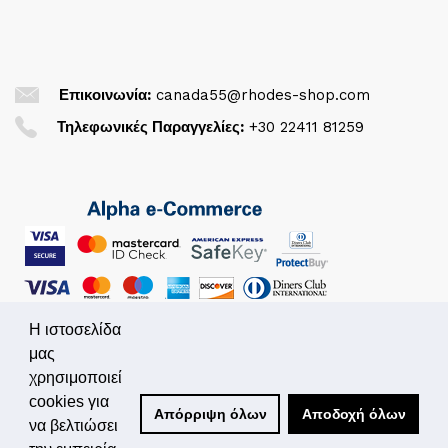
Επικοινωνία:
canada55@rhodes-shop.com
Τηλεφωνικές Παραγγελίες:
+30 22411 81259
Η ιστοσελίδα
μας
χρησιμοποιεί
© 2026. All Rights Reserved
cookies για
Απόρριψη όλων
Αποδοχή όλων
να βελτιώσει
Powered by
Simplo.gr