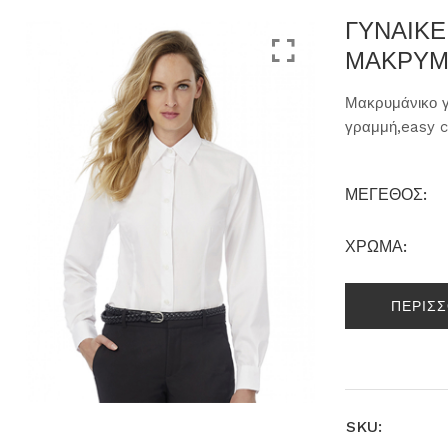
ΓΥΝΑΙΚ
ΜΑΚΡΥΜ
Μακρυμάνικο γ
γραμμή,easy c
ΜΕΓΕΘΟΣ:
ΧΡΩΜΑ:
ΠΕΡΙΣ
SKU: