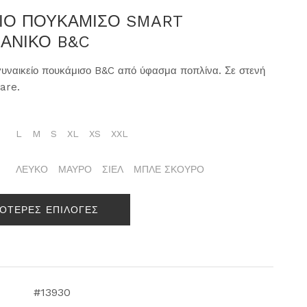
ΕΙΟ ΠΟΥΚΑΜΙΣΟ SMART
ΑΝΙΚΟ B&C
υναικείο πουκάμισο B&C από ύφασμα ποπλίνα. Σε στενή
are.
L
M
S
XL
XS
XXL
ΛΕΥΚΟ
ΜΑΥΡΟ
ΣΙΕΛ
ΜΠΛΕ ΣΚΟΥΡΟ
ΣΟΤΕΡΕΣ ΕΠΙΛΟΓΕΣ
#13930